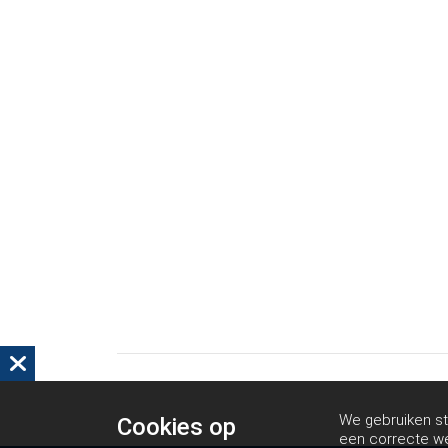
We gebruiken st
Cookies op
een correcte we