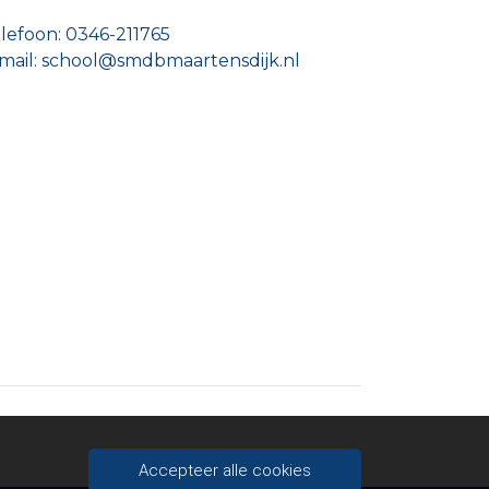
lefoon: 0346-211765
mail: school@smdbmaartensdijk.nl
Accepteer alle cookies