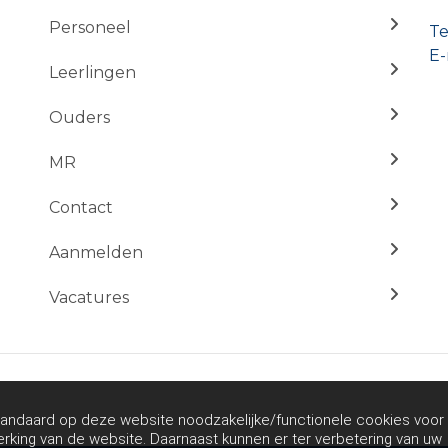
Personeel
Te
E-
Leerlingen
Ouders
MR
Contact
Aanmelden
Vacatures
andaard op deze website noodzakelijke/functionele cookies voor
rking van de website. Daarnaast kunnen er ter verbetering van uw